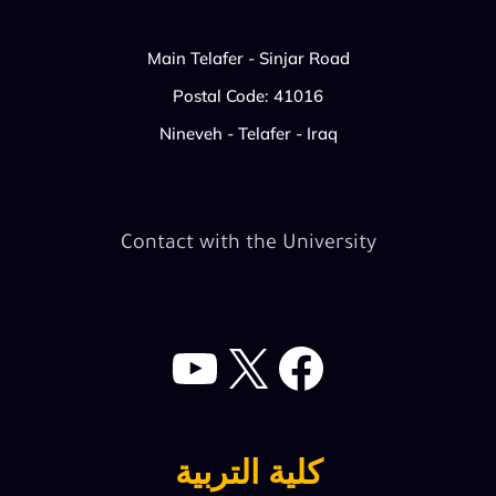
Main Telafer - Sinjar Road
Postal Code: 41016
Nineveh - Telafer - Iraq
Contact with the University
YouTube
Facebook
X
كلية التربية