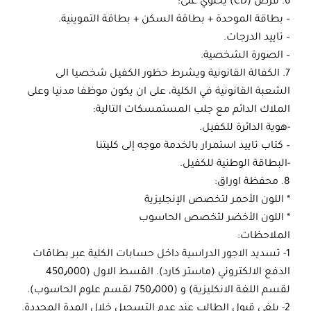
6. قرص (CD) يحتوي على:
– بطاقة الموحدة + بطاقة السكن + بطاقة التموينية.
– تاييد الدرجات.
– الصورة الشخصية.
7. الكفالة القانونية ويشرط حظور الكفيل شخصيا الى
الشعبة القانونية في الكلية، على ان يكون موظفا مدنيا وعلى
الملاك الدائم مع جلب المستمسكات التالية:
-هوية الدائرة للكفيل.
– كتاب تاييد استمرار بالخدمة موجه إلى كليتنا
-البطاقة الوطنية للكفيل.
8. محفظة اوراق:
* اللون الأحمر لتخصص الإنجليزية
* اللون الأخضر لتخصص الحاسوب
الملاحظات:
1- تسديد الاجور الدراسية داخل حسابات الكلية عبر بطاقات
الدفع الالكتروني (ماستر كارد). القسط الاول (450٫000
لقسم اللغة الانكليزية) و (750٫000 لقسم علوم الحاسوب).
2- يلغى قبول الطالب عند عدم التسجيل خلال المدة المحددة.