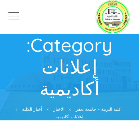
Ski
t
conten
Category:
إعلانات
أكاديمية
كلية التربية - جامعة تعفر
>
الاخبار
>
أخبار الكلية
>
إعلانات أكاديمية