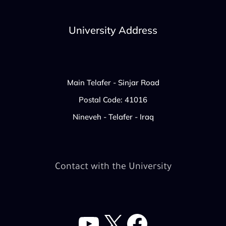
University Address
Main Telafer - Sinjar Road
Postal Code: 41016
Nineveh - Telafer - Iraq
Contact with the University
YouTube
Facebook
X